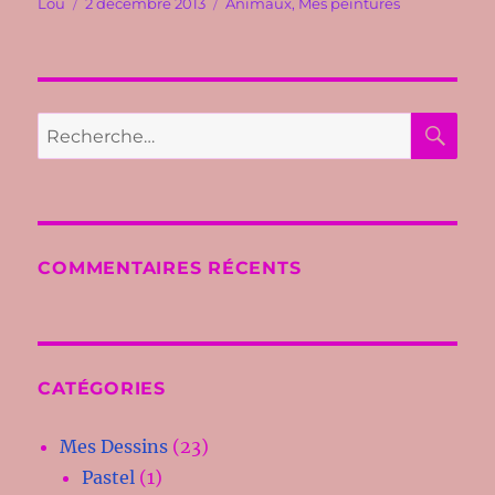
Auteur
Publié
Catégories
Lou
2 décembre 2013
Animaux
,
Mes peintures
le
RE
Recherche
pour :
COMMENTAIRES RÉCENTS
CATÉGORIES
Mes Dessins
(23)
Pastel
(1)