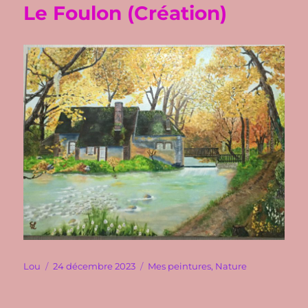
Le Foulon (Création)
Auteur
Publié
Catégories
Lou
24 décembre 2023
Mes peintures
,
Nature
le