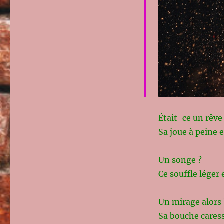
Était-ce un rêve
S
a joue à peine e
Un songe ?
Ce souffle léger 
Un mirage alors 
Sa bouche caressé