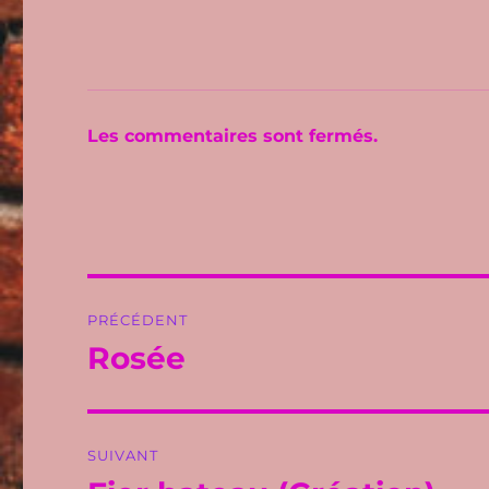
Les commentaires sont fermés.
Navigation
PRÉCÉDENT
de
Rosée
Publication
précédente :
l’article
SUIVANT
Publication