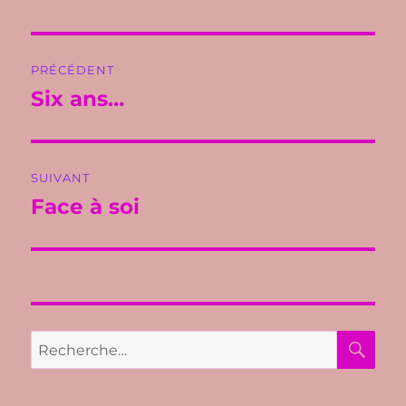
Navigation
PRÉCÉDENT
de
Six ans…
Publication
précédente :
l’article
SUIVANT
Face à soi
Publication
suivante :
RE
Recherche
pour :