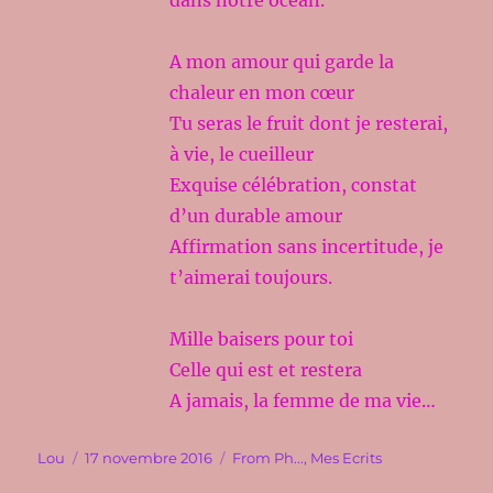
dans notre océan.
A mon amour qui garde la
chaleur en mon cœur
Tu seras le fruit dont je resterai,
à vie, le cueilleur
Exquise célébration, constat
d’un durable amour
Affirmation sans incertitude, je
t’aimerai toujours.
Mille baisers pour toi
Celle qui est et restera
A jamais, la femme de ma vie…
Auteur
Publié
Catégories
Lou
17 novembre 2016
From Ph...
,
Mes Ecrits
le